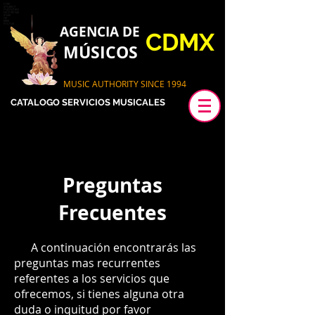
11981
419_488_71
71427321893
54121381948
91688
741
8888
519_7148
AGENCIA DE
CDMX
MÚSICOS
MUSIC AUTHORITY SINCE 1994
53 99 350
CATALOGO SERVICIOS MUSICALES
Preguntas
Frecuentes
A continuación encontrarás las
preguntas mas recurrentes
referentes a los servicios que
ofrecemos, si tienes alguna otra
duda o inquitud por favor