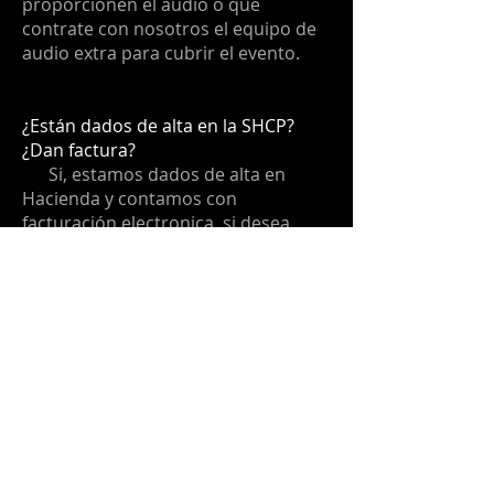
proporcionen el audio ó que
contrate con nosotros el equipo de
audio extra para cubrir el evento.
¿Están dados de alta en la SHCP?
¿Dan factura?
Si, estamos dados de alta en
Hacienda y contamos con
facturación electronica, si desea
facturacion electronica los costos
son mas IVA, se factura en una sola
exhibición.
¿Cubren eventos en el interior de la
república?
Si, la Agencia de Musicos tiene
presencia en toda la República
Mexicana, segun el servicio
requerido se deberán contemplar